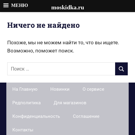
МЕНЮ
moskidka.ru
Перейти
к
Ничего не найдено
содержимому
Похоже, мы не можем найти то, что вы ищете.
Возможно, поможет поиск.
Поиск
ПОИСК
для:
На Главную
Новинки
О сервисе
Редполитика
Для магазинов
Конфиденциальность
Соглашение
Контакты