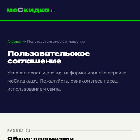
МЕНЮ
moskidka.ru
мо
С
кидка
.ru
Главная
→ Пользовательское соглашение
Пользовательское
соглашение
Условия использования информационного сервиса
моСкидка.ру. Пожалуйста, ознакомьтесь перед
использованием сайта.
РАЗДЕЛ 01
Общие положения