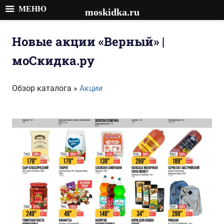
МЕНЮ
moskidka.ru
Перейти
к
Новые акции «Верный» |
содержимому
моСкидка.ру
Обзор каталога »
Акции