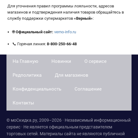
Для уточнения правил программы лояльности, адресов
магазинов и подтверждения наличия товаров обращайтесь в
службу поддержки супермаркетов
«
Верный
»
:
🌐
Официальный сайт:
verno-info.ru
📞 Горячая линия:
8-800-250-66-48
На Главную
Новинки
О сервисе
Редполитика
Для магазинов
Конфиденциальность
Соглашение
Контакты
© моСкидка.ру, 2009–2026 · Независимый информационный
сервис · Не является официальным представителем
торговых сетей. Материалы сайта не являются публичной