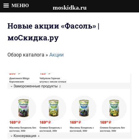
МЕНЮ
moskidka.ru
Перейти
к
Новые акции «Фасоль» |
содержимому
моСкидка.ру
Обзор каталога »
Акции