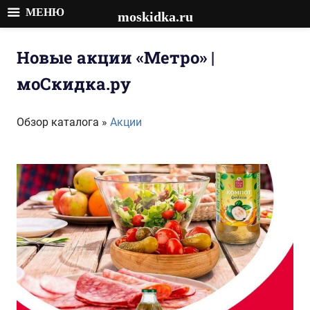
МЕНЮ
moskidka.ru
Перейти
к
Новые акции «Метро» |
содержимому
моСкидка.ру
Обзор каталога »
Акции