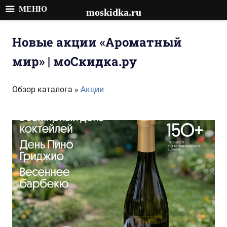
МЕНЮ
moskidka.ru
Перейти
к
Новые акции «Ароматный
содержимому
мир» | моСкидка.ру
Обзор каталога »
Акции