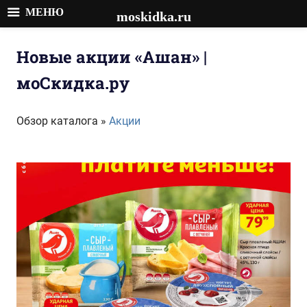
МЕНЮ
moskidka.ru
Перейти
к
Новые акции «Ашан» |
содержимому
моСкидка.ру
Обзор каталога »
Акции