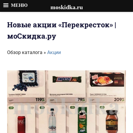
МЕНЮ
moskidka.ru
Перейти
к
Новые акции «Перекресток» |
содержимому
моСкидка.ру
Обзор каталога »
Акции