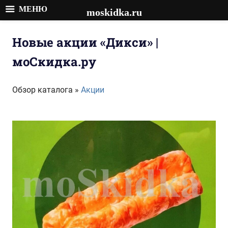
МЕНЮ
moskidka.ru
Перейти
к
Новые акции «Дикси» |
содержимому
моСкидка.ру
Обзор каталога »
Акции