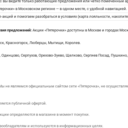
: вы видите только работающие предложения или четко помеченный ар
ерочки» в Московском регионе — в одном месте, с удобной навигацией.
кций и помогаем разобраться в условиях (карта лояльности, накопите
твия предложений:
Акции «Пятерочки» доступны в Москве и городах Моск
ск, Красногорск, Люберцы, Мытищи, Королев.
 Одинцово, Серпухов, Орехово-Зуево, Щелково, Сергиев Посад, Пушкино,
 не являемся официальным сайтом сети «Пятерочка», не осуществляем
ляется публичной офертой.
акции определяются в магазине в момент покупки.
авообладателям и используются в информационных целях.