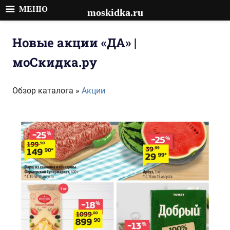
МЕНЮ
moskidka.ru
Перейти
к
Новые акции «ДА» |
содержимому
моСкидка.ру
Обзор каталога »
Акции