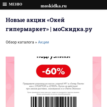
МЕНЮ
moskidka.ru
Перейти
к
Новые акции «Окей
содержимому
гипермаркет» | моСкидка.ру
Обзор каталога »
Акции