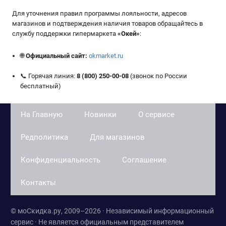
Для уточнения правил программы лояльности, адресов
магазинов и подтверждения наличия товаров обращайтесь в
службу поддержки гипермаркета
«Окей»
:
🌐
Официальный сайт:
okmarket.ru
📞 Горячая линия:
8 (800) 250-00-08
(звонок по России
бесплатный)
На Главную
Новинки
О сервисе
Редполитика
Для магазинов
Конфиденциальность
Соглашение
Контакты
© моСкидка.ру, 2009–2026 · Независимый информационный
сервис · Не является официальным представителем