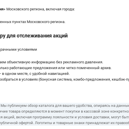
ия
»
Московского региона, включая города:
ленных пунктах Московского региона.
ру для отслеживания акций
озрачными условиями
даем объективную информацию без рекламного давления.
олько работающие предложения или четко помеченный архив.
 в одном месте, с удобной навигацией.
обраться в условиях (бонусная система, комбо-предложения, кешбэк-
 публикуем обзор каталога для вашего удобства, опираясь на данны
ичие товара определяются в момент покупки в кассовой зоне конкретн
я акций, включая программу лояльности и условия доставки, могут бы
публичной офертой. Логотипы и товарные знаки принадлежат их право