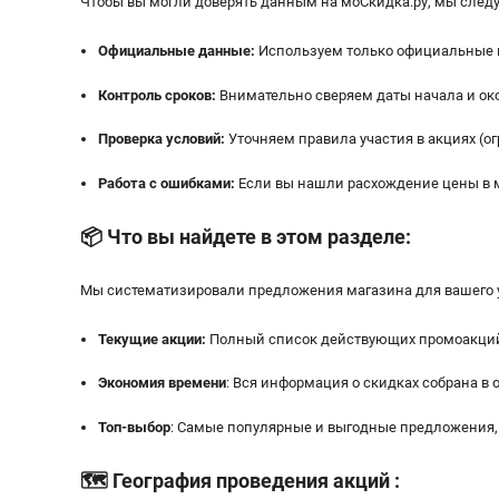
Чтобы вы могли доверять данным на мoСкидка.ру, мы следу
Официальные данные:
Используем только официальные ве
Контроль сроков:
Внимательно сверяем даты начала и око
Проверка условий:
Уточняем правила участия в акциях (ог
Работа с ошибками:
Если вы нашли расхождение цены в м
📦
Что вы найдете в этом разделе:
Мы систематизировали предложения магазина для вашего 
Текущие акции:
Полный список действующих промоакций 
Экономия времени
: Вся информация о скидках собрана в 
Топ-выбор
: Самые популярные и выгодные предложения, 
🗺️
География проведения акций
: