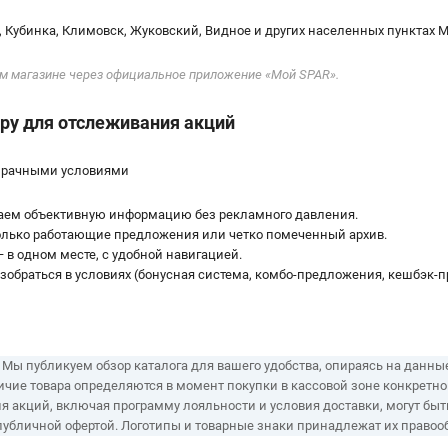
 Кубинка, Климовск, Жуковский, Видное и других населенных пунктах М
ом магазине через официальное приложение «Мой SPAR».
ру для отслеживания акций
озрачными условиями
даем объективную информацию без рекламного давления.
олько работающие предложения или четко помеченный архив.
 в одном месте, с удобной навигацией.
обраться в условиях (бонусная система, комбо-предложения, кешбэк-
 публикуем обзор каталога для вашего удобства, опираясь на данны
ичие товара определяются в момент покупки в кассовой зоне конкретн
я акций, включая программу лояльности и условия доставки, могут бы
публичной офертой. Логотипы и товарные знаки принадлежат их право