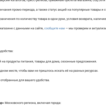
рсии каталогов, пресс-релизы, бумажные буклеты магазина, соц.сети 
нчания промо-периода, а также статус акций на популярные товары и
раничения по количеству товара в одни руки, условия возврата, наличие
агазине с данными на сайте,
сообщите нам
— мы проверим и актуали
удобства:
на продукты питания, товары для дома, сезонные предложения.
одном месте, чтобы вам не пришлось искать её на разных ресурсах.
отобранные для вашего удобства.
ар
»
Московского региона, включая города: