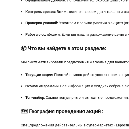
Официальные данные:
Используем только официальные ве
Контроль сроков:
Внимательно сверяем даты начала и око
Проверка условий:
Уточняем правила участия в акциях (ог
Работа с ошибками:
Если вы нашли расхождение цены в м
📦
Что вы найдете в этом разделе:
Мы систематизировали предложения магазина для вашего 
Текущие акции:
Полный список действующих промоакций 
Экономия времени
: Вся информация о скидках собрана в 
Топ-выбор
: Самые популярные и выгодные предложения, 
🗺️
География проведения акций
:
Спецпредложения действительны в супермаркетах
«
Евросп