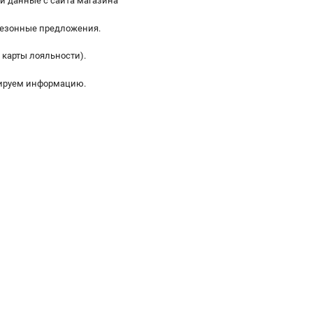
и данные с сайта магазина
 сезонные предложения.
 карты лояльности).
зируем информацию.