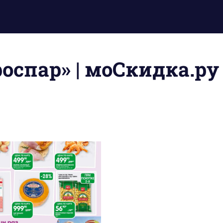
оспар» | моСкидка.ру