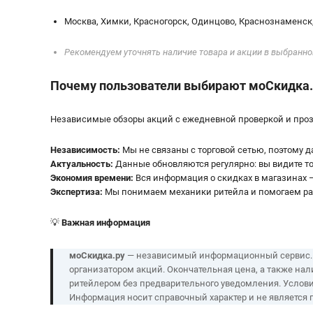
Москва, Химки, Красногорск, Одинцово, Краснознаменск,
Рекомендуем уточнять наличие товара и акции в выбранн
Почему пользователи выбирают мoСкидка.
Независимые обзоры акций с ежедневной проверкой и пр
Независимость:
Мы не связаны с торговой сетью, поэтому 
Актуальность:
Данные обновляются регулярно: вы видите т
Экономия времени:
Вся информация о скидках в магазинах —
Экспертиза:
Мы понимаем механики ритейла и помогаем раз
💡
Важная информация
моСкидка.ру
— независимый информационный сервис. Мы
организатором акций. Окончательная цена, а также нал
ритейлером без предварительного уведомления. Услови
Информация носит справочный характер и не является 