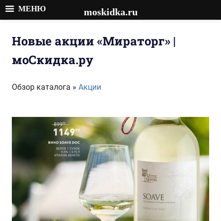
МЕНЮ
moskidka.ru
Перейти
к
Новые акции «Мираторг» |
содержимому
моСкидка.ру
Обзор каталога »
Акции