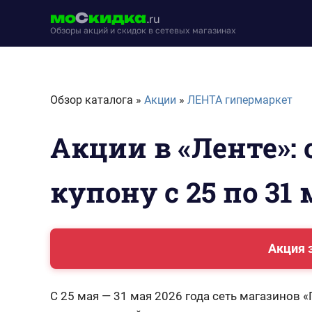
Перейти
мо
С
кидка
.ru
к
Обзоры акций и скидок в сетевых магазинах
содержимому
moskidka.ru
Обзор каталога »
Акции
»
ЛЕНТА гипермаркет
Акции в «Ленте»: 
купону с 25 по 31 
Акция 
С 25 мая — 31 мая 2026 года сеть магазинов 