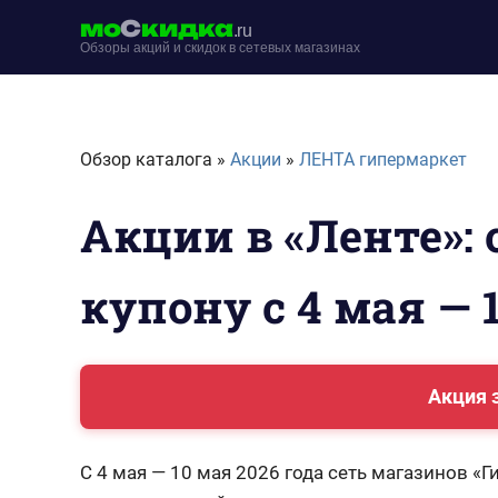
Перейти
мо
С
кидка
.ru
к
Обзоры акций и скидок в сетевых магазинах
содержимому
moskidka.ru
Обзор каталога »
Акции
»
ЛЕНТА гипермаркет
Акции в «Ленте»: 
купону с 4 мая — 
Акция 
С 4 мая — 10 мая 2026 года сеть магазинов «