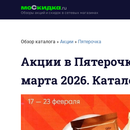
Перейти
мо
С
кидка
.ru
к
Обзоры акций и скидок в сетевых магазинах
содержимому
moskidka.ru
Обзор каталога »
Акции
»
Пятерочка
Акции в Пятерочке
марта 2026. Ката