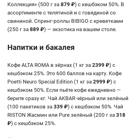
Коллекция» (500 г за
879 ₽
) с кешбэком 50%. В
ассортименте с телятиной и с говядиной со
свининой. Спринг-роллы BIBIGO с креветками
(250 г за
889 ₽
) — экзотика на вашем столе.
Напитки и бакалея
Кофе ALTA ROMA в зёрнах (1 кг за
2399 ₽
) с
кешбэком 25%. Это 600 баллов на карту. Кофе
Poetti Neuro Special Edition (1 кг за
2999 ₽
) с
кешбэком 50%. Если пьёте кофе ежедневно —
берите сразу кг. Чай AKBAR чёрный или зелёный
(100 пакетиков за
339 ₽
) с кешбэком 50%. Чай
RISTON Жасмин или Pure зелёный (200 г за
318
₽
) с кешбэком 25%.