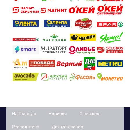
На Главную
Новинки
О сервисе
Редполитика
Для магазинов