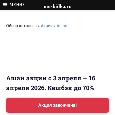
МЕНЮ
moskidka.ru
Перейти
к
Обзор каталога »
Акции
»
Ашан
содержимому
Ашан акции с 3 апреля — 16
апреля 2026. Кешбэк до 70%
Акция закончена!