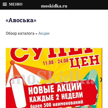
МЕНЮ
moskidka.ru
Перейти
к
«Авоська»
содержимому
Обзор каталога »
Акции