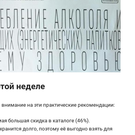
этой неделе
е внимание на эти практические рекомендации:
мая большая скидка в каталоге (46%).
ранится долго, поэтому её выгодно взять для