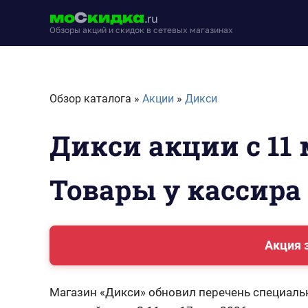
Перейти
мо
С
кидка
.ru
к
Обзоры акций и скидок в сетевых магазинах
содержимому
moskidka.ru
Обзор каталога »
Акции
»
Дикси
Дикси акции с 11 
Товары у кассира
Акция 
Магазин «Дикси» обновил перечень специаль