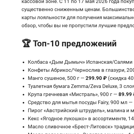
кассовой зоне. С 11 по 17 мая 2026 года пок
существенно сниженным ценам. Большинство 
карты лояльности для получения максимальн
обзор, чтобы вы не пропустили лучшие предл
🏆 Топ-10 предложений
Колбаса «Дым Дымыч» Испанская/Салями Вен
Конфеты Абрикос/Чернослив в глазури, 20
Манго сушеное, 500 г —
299.90 ₽
(скидка 40
Туалетная бумага Zemma/Zeva Deluxe, 3 слоя
Крупа гречневая «Мистраль», 900 г —
89.99
Средство для мытья посуды Fairy, 900 мл —
Пирог «Австрийский штрудель», малина и 
Кекс «Ягодное лукошко» в ассортименте, 14
Масло сливочное «Брест-Литовск» традицио