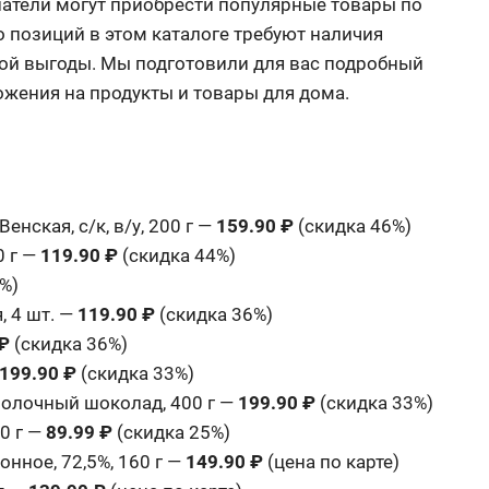
упатели могут приобрести популярные товары по
позиций в этом каталоге требуют наличия
ой выгоды. Мы подготовили для вас подробный
ожения на продукты и товары для дома.
ская, с/к, в/у, 200 г —
159.90 ₽
(скидка 46%)
0 г —
119.90 ₽
(скидка 44%)
%)
, 4 шт. —
119.90 ₽
(скидка 36%)
 ₽
(скидка 36%)
199.90 ₽
(скидка 33%)
молочный шоколад, 400 г —
199.90 ₽
(скидка 33%)
0 г —
89.99 ₽
(скидка 25%)
нное, 72,5%, 160 г —
149.90 ₽
(цена по карте)