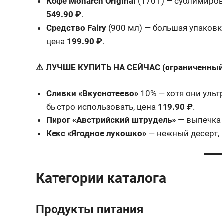
Кофе Monarch Original
(170 г) — сублимиро
549.90 ₽
.
Средство Fairy
(900 мл) — большая упаковк
цена
199.90 ₽
.
⚠️ ЛУЧШЕ КУПИТЬ НА СЕЙЧАС (ограниченный
Сливки «Вкуснотеево»
10% — хотя они ульт
быстро использовать, цена
119.90 ₽
.
Пирог «Австрийский штрудель»
— выпечка 
Кекс «Ягодное лукошко»
— нежный десерт, 
Категории каталога
Продукты питания