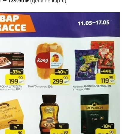
л —
139.90 ₽
(цена по карте)