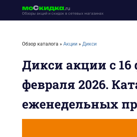
Перейти
мо
С
кидка
.ru
к
Обзоры акций и скидок в сетевых магазинах
содержимому
moskidka.ru
Обзор каталога »
Акции
»
Дикси
Дикси акции с 16 
февраля 2026. Кат
еженедельных п