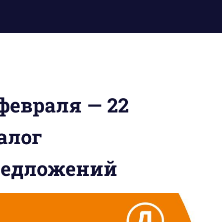
февраля — 22
алог
редложений