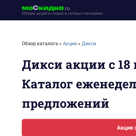
Перейти
мо
С
кидка
.ru
к
Обзоры акций и скидок в сетевых магазинах
содержимому
moskidka.ru
Обзор каталога »
Акции
»
Дикси
Дикси акции с 18 
Каталог еженеде
предложений
Акция 