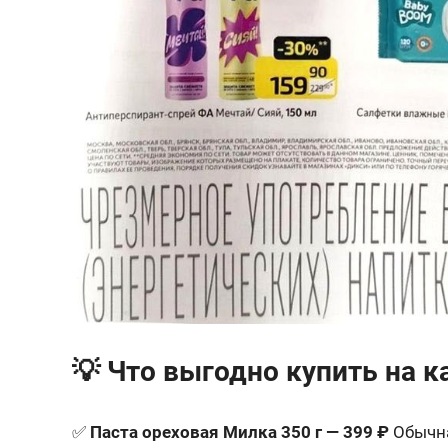
💡 Что выгодно купить на к
✅
Паста ореховая Милка 350 г — 399 ₽
Обычна