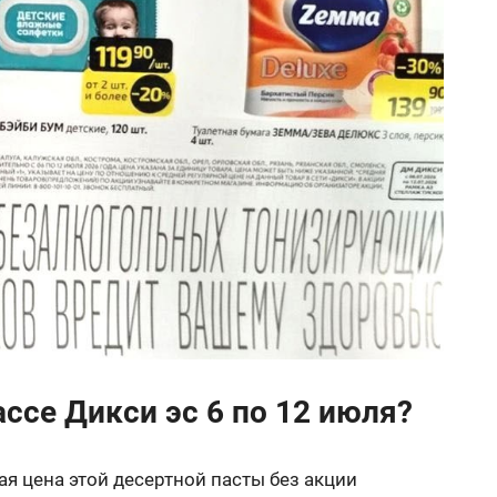
ассе Дикси эс 6 по 12 июля?
я цена этой десертной пасты без акции