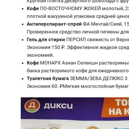
Крупная плитка десертного шоколада с фр
Кофе
ПО-ВОСТОЧНОМУ ЖОКЕЙ молотый, 25
плотной вакуумной упаковке средней ценов
Антиперспирант-спрей
ФА Мечтай/Сияй, 1
Проверенное средство личной гигиены для
Гель для стирки
ПЕРСИЛ свежесть от Верне
Экономия 150 ₽. Эффективное жидкое сред
экономией.
Кофе
МОНАРХ Азиан Селекшн растворимый, 
банка растворимого кофе для ежедневног
Туалетная бумага
ЗЕММА/ЗЕВА ДЕЛЮКС 3 сл
Экономия 60. ₽Мягкая многослойная бумаг