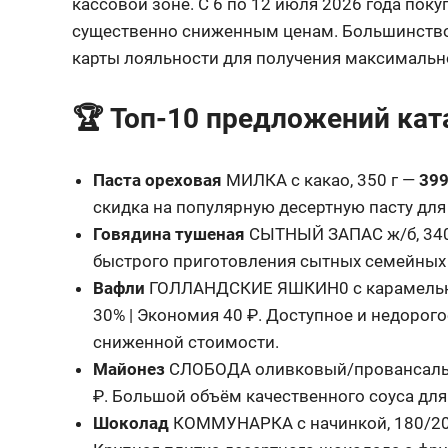
кассовой зоне. С 6 по 12 июля 2026 года пок
существенно сниженным ценам. Большинство 
карты лояльности для получения максимальн
🏆 Топ-10 предложений кат
Паста ореховая
МИЛКА с какао, 350 г —
399
скидка на популярную десертную пасту для
Говядина тушеная
СЫТНЫЙ ЗАПАС ж/б, 340
быстрого приготовления сытных семейных 
Вафли
ГОЛЛАНДСКИЕ ЯШКИН0 с карамельно
30% | Экономия 40 ₽. Доступное и недоро
сниженной стоимости.
Майонез
СЛОБОДА оливковый/провансаль 
₽. Большой объём качественного соуса для
Шоколад
КОММУНАРКА с начинкой, 180/20