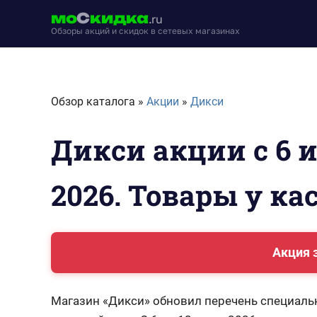
Перейти
мо
С
кидка
.ru
к
Обзоры акций и скидок в сетевых магазинах
содержимому
moskidka.ru
Обзор каталога »
Акции
»
Дикси
Дикси акции с 6 
2026. Товары у ка
Акция 
Магазин «Дикси» обновил перечень специаль