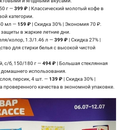
уктовыми и ягодными вкусами.
0 г —
399 ₽
| Классический молотый кофе в
ой категории.
50 мл —
159 ₽
| Скидка 30% | Экономия 70 ₽.
 защиты в жаркие летние дни.
ля/колор, 1.3/1.46 л —
399 ₽
| Скидка 27% |
ство для стирки белья с высокой чистой
с/б, 150/180 г —
494 ₽
| Большая стеклянная
о домашнего использования.
оя, персик, 4 шт. —
139 ₽
| Скидка 30% |
а проверенного качества в экономной упаковке.