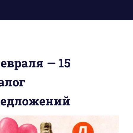
евраля — 15
алог
редложений