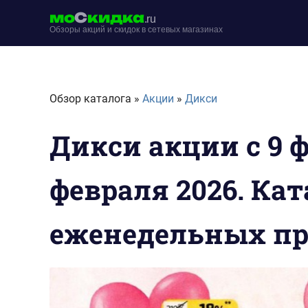
Перейти
мо
С
кидка
.ru
к
Обзоры акций и скидок в сетевых магазинах
содержимому
moskidka.ru
Обзор каталога »
Акции
»
Дикси
Дикси акции с 9 ф
февраля 2026. Кат
еженедельных п