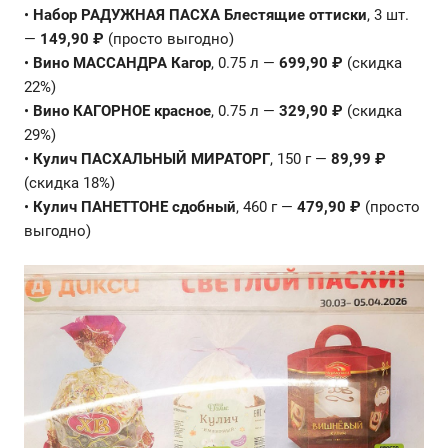
•
Набор РАДУЖНАЯ ПАСХА Блестящие оттиски
, 3 шт.
—
149,90 ₽
(просто выгодно)
•
Вино МАССАНДРА Кагор
, 0.75 л —
699,90 ₽
(скидка
22%)
•
Вино КАГОРНОЕ красное
, 0.75 л —
329,90 ₽
(скидка
29%)
•
Кулич ПАСХАЛЬНЫЙ МИРАТОРГ
, 150 г —
89,99 ₽
(скидка 18%)
•
Кулич ПАНЕТТОНЕ сдобный
, 460 г —
479,90 ₽
(просто
выгодно)