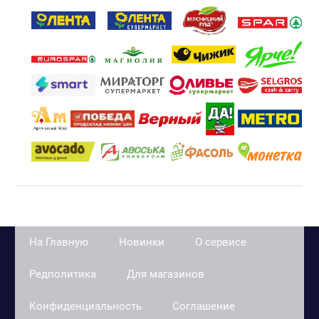
На Главную
Новинки
О сервисе
Редполитика
Для магазинов
Конфиденциальность
Соглашение