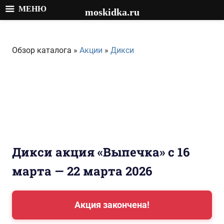
МЕНЮ
moskidka.ru
Перейти
к
Обзор каталога »
Акции
»
Дикси
содержимому
Дикси акция «Выпечка» с 16
марта — 22 марта 2026
Акция закончена!