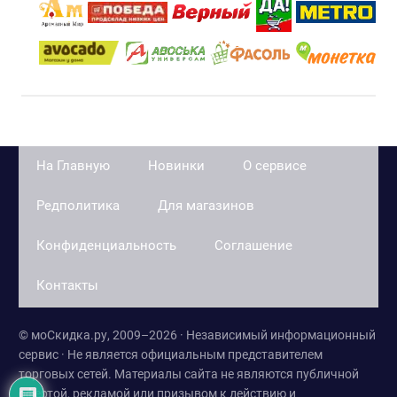
На Главную
Новинки
О сервисе
Редполитика
Для магазинов
Конфиденциальность
Соглашение
Контакты
© моСкидка.ру, 2009–2026 · Независимый информационный
сервис · Не является официальным представителем
торговых сетей. Материалы сайта не являются публичной
офертой, рекламой или призывом к действию и