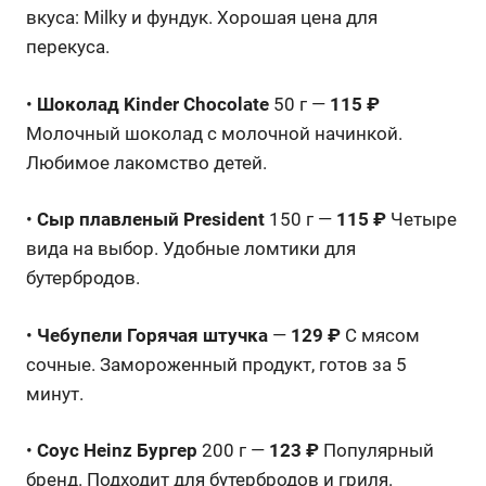
вкуса: Milky и фундук. Хорошая цена для
перекуса.
•
Шоколад Kinder Chocolate
50 г —
115 ₽
Молочный шоколад с молочной начинкой.
Любимое лакомство детей.
•
Сыр плавленый President
150 г —
115 ₽
Четыре
вида на выбор. Удобные ломтики для
бутербродов.
•
Чебупели Горячая штучка
—
129 ₽
С мясом
сочные. Замороженный продукт, готов за 5
минут.
•
Соус Heinz Бургер
200 г —
123 ₽
Популярный
бренд. Подходит для бутербродов и гриля.