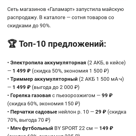
Сеть магазинов «Галамарт» запустила майскую
распродажу. В каталоге — сотня товаров со
скидками до 90%.
🏆 Топ-10 предложений:
•
Электропила аккумуляторная
(2 АКБ, в кейсе)
—
1 499 ₽
(скидка 50%, экономия 1 500 ₽)
•
Триммер аккумуляторный
(2 АКБ 1 500 мА·ч)
—
1 499 ₽
(выгода до 2 000 ₽)
•
Горелка газовая
с пьезорозжигом —
99 ₽
(скидка 60%, экономия 150 ₽)
•
Перчатки садовые
нейлон р. 10 —
29 ₽
(скидка
70%, выгода 70 ₽)
•
Мяч футбольный
BY SPORT 22 см —
149 ₽