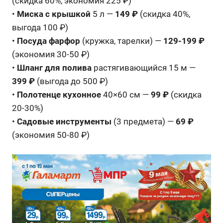
(скидка 60%, экономия 225 ₽)
•
Миска с крышкой
5 л —
149 ₽
(скидка 40%,
выгода 100 ₽)
•
Посуда фарфор
(кружка, тарелки) —
129-199 ₽
(экономия 30-50 ₽)
•
Шланг для полива
растягивающийся 15 м —
399 ₽
(выгода до 500 ₽)
•
Полотенце кухонное
40×60 см —
99 ₽
(скидка
20-30%)
•
Садовые инструменты
(3 предмета) —
69 ₽
(экономия 50-80 ₽)