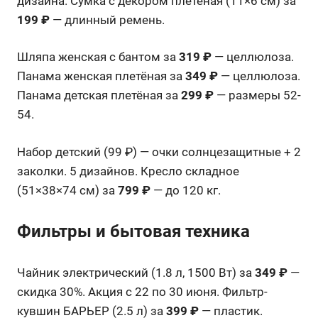
дизайна. Сумка с декором плетёная (11×6 см) за
199 ₽
— длинный ремень.
Шляпа женская с бантом за
319 ₽
— целлюлоза.
Панама женская плетёная за
349 ₽
— целлюлоза.
Панама детская плетёная за
299 ₽
— размеры 52-
54.
Набор детский (99 ₽) — очки солнцезащитные + 2
заколки. 5 дизайнов. Кресло складное
(51×38×74 см) за
799 ₽
— до 120 кг.
Фильтры и бытовая техника
Чайник электрический (1.8 л, 1500 Вт) за
349 ₽
—
скидка 30%. Акция с 22 по 30 июня. Фильтр-
кувшин БАРЬЕР (2.5 л) за
399 ₽
— пластик.