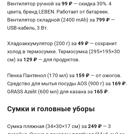
Вентилятор ручной за
99 ₽
— скидка 30%. 4
цвета, бренд LEBEN. Работает от батареек.
Вентилятор складной (2400 mAh) за
799 ₽
—
USB-кабель, 3 Вт.
Хладоаккумулятор (200 г) за
49 ₽
— сохранит
холод в термосумке. Термосумка (295×195×30
см) за
129 ₽
— для продуктов.
Пенка Пантенол (170 мл) за
159 ₽
— от ожогов.
Средство для мытья посуды AOS (900 г) за
169 ₽
.
GRASS Azelit (600 мл) для казана за
165 ₽
.
Сумки и головные уборы
Сумка пляжная (34×30×17 см) за
249 ₽
— 3