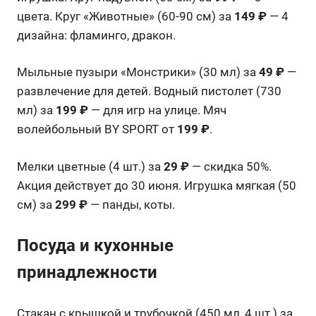
цвета. Круг «Животные» (60-90 см) за
149 ₽
— 4
дизайна: фламинго, дракон.
Мыльные пузыри «Монстрики» (30 мл) за
49 ₽
—
развлечение для детей. Водный пистолет (730
мл) за
199 ₽
— для игр на улице. Мяч
волейбольный BY SPORT от
199 ₽
.
Мелки цветные (4 шт.) за
29 ₽
— скидка 50%.
Акция действует до 30 июня. Игрушка мягкая (50
см) за
299 ₽
— панды, коты.
Посуда и кухонные
принадлежности
Стакан с крышкой и трубочкой (450 мл, 4 шт.) за