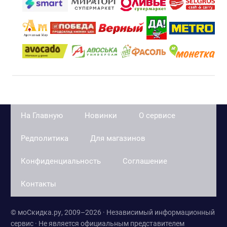
На Главную
Новинки
О сервисе
Редполитика
Для магазинов
Конфиденциальность
Соглашение
Контакты
© моСкидка.ру, 2009–2026 · Независимый информационный
сервис · Не является официальным представителем