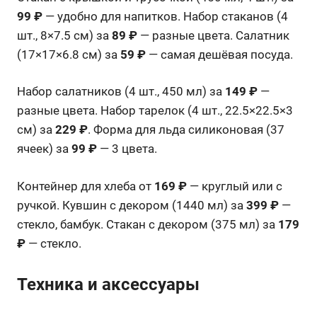
99 ₽
— удобно для напитков. Набор стаканов (4
шт., 8×7.5 см) за
89 ₽
— разные цвета. Салатник
(17×17×6.8 см) за
59 ₽
— самая дешёвая посуда.
Набор салатников (4 шт., 450 мл) за
149 ₽
—
разные цвета. Набор тарелок (4 шт., 22.5×22.5×3
см) за
229 ₽
. Форма для льда силиконовая (37
ячеек) за
99 ₽
— 3 цвета.
Контейнер для хлеба от
169 ₽
— круглый или с
ручкой. Кувшин с декором (1440 мл) за
399 ₽
—
стекло, бамбук. Стакан с декором (375 мл) за
179
₽
— стекло.
Техника и аксессуары