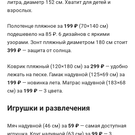
литра, диаметр 152 см. Хватит для детей и
взрослых.
Полотенце пляжное за
199 ₽
(70×140 см)
подешевело на 85 ₽. 6 дизайнов с яркими
узорами. Зонт пляжный диаметром 180 см стоит
399 ₽
— защита от солнца.
Коврик пляжный (120×180 см) за
299 ₽
— удобно
лежать на песке. Гамак надувной (125×69 см) за
199 ₽
— новинка лета. Матрас надувной (183×68
см) за
199 ₽
— 3 цвета.
Игрушки и развлечения
Мяч надувной (46 см) за
59 ₽
— самая доступная
игрушка. Круг надувной (63 см) за
99 ₽
— 3