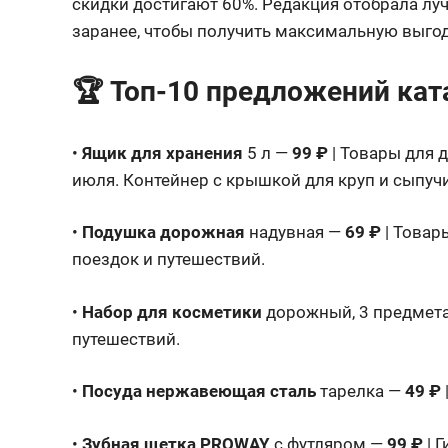
скидки достигают 60%. Редакция отобрала лу
заранее, чтобы получить максимальную выго
🏆 Топ-10 предложений кат
•
Ящик для хранения
5 л —
99 ₽
| Товары для д
июля. Контейнер с крышкой для круп и сыпучи
•
Подушка дорожная
надувная —
69 ₽
| Товар
поездок и путешествий.
•
Набор для косметики
дорожный, 3 предмет
путешествий.
•
Посуда нержавеющая сталь
тарелка —
49 ₽
•
Зубная щетка PROWAY
с футляром —
99 ₽
| 