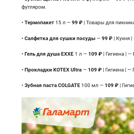
футляром.
•
Термопакет
15 л —
99 ₽
| Товары для пикника
•
Салфетка для сушки посуды
—
99 ₽
| Кухня 
•
Гель для душа EXXE
1 л —
109 ₽
| Гигиена | 
•
Прокладки KOTEX Ultra
—
109 ₽
| Гигиена | 
•
Зубная паста COLGATE
100 мл —
109 ₽
| Гиги