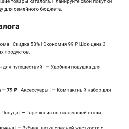
чшие товары каталога. Планируйте свои покупки
ду для семейного бюджета.
алога
ома | Скидка 50% | Экономия 99 ₽ Шок-цена 3
х продуктов.
ы для путешествий | — Удобная подушка для
а —
79 ₽
| Аксессуары | — Компактный набор для
| Посуда | — Тарелка из нержавеющей стали.
Гигиена | — Зубная щетка средней жесткости с