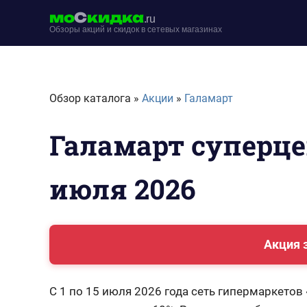
Перейти
мо
С
кидка
.ru
к
Обзоры акций и скидок в сетевых магазинах
содержимому
moskidka.ru
Обзор каталога »
Акции
»
Галамарт
Галамарт суперце
июля 2026
Акция 
С 1 по 15 июля 2026 года сеть гипермаркето