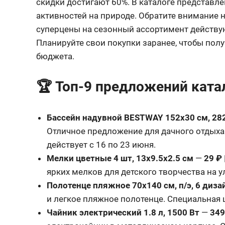
скидки достигают 60%. В каталоге представл
активностей на природе. Обратите внимание 
суперцены на сезонный ассортимент действую
Планируйте свои покупки заранее, чтобы пол
бюджета.
🏆 Топ-9 предложений ката
Бассейн надувной BESTWAY 152х30 см, 28
Отличное предложение для дачного отдыха
действует с 16 по 23 июня.
Мелки цветные 4 шт, 13х9.5х2.5 см
—
29 ₽
ярких мелков для детского творчества на у
Полотенце пляжное 70х140 см, п/э, 6 диза
и легкое пляжное полотенце. Специальная ц
Чайник электрический 1.8 л, 1500 Вт
—
349