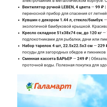
электрочайник в металлическом корпусе. С
Вентилятор ручной LEBEN, 4 цвета
—
99 ₽
|
переносной прибор для спасения от летней
Кувшин с декором 1.44 л, стекло/бамбук
экологичной бамбуковой крышкой. Красива
Кресло складное 51х38х74 см, до 120 кг
—
подлокотниками для рыбалки, дачи или пик
Набор тарелок 4 шт, 22.5х22.5х3 см
—
229 
посуды для загородных обедов и пикников 
Сменная кассета БАРЬЕР
—
249 ₽
| Обязат
проточной воды. Полезная покупка для здо