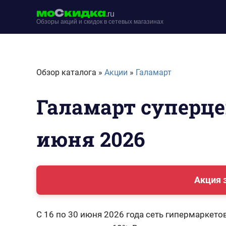
Перейти
мо
С
кидка
.ru
к
Обзоры акций и скидок в сетевых магазинах
содержимому
moskidka.ru
Обзор каталога »
Акции
»
Галамарт
Галамарт суперце
июня 2026
Акция 
С 16 по 30 июня 2026 года сеть гипермаркет