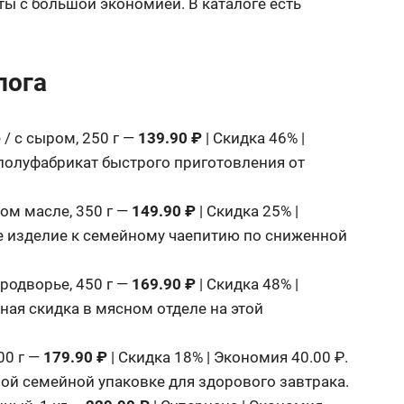
ты с большой экономией. В каталоге есть
лога
/ с сыром, 250 г —
139.90 ₽
| Скидка 46% |
полуфабрикат быстрого приготовления от
м масле, 350 г —
149.90 ₽
| Скидка 25% |
е изделие к семейному чаепитию по сниженной
одворье, 450 г —
169.90 ₽
| Скидка 48% |
ая скидка в мясном отделе на этой
00 г —
179.90 ₽
| Скидка 18% | Экономия 40.00 ₽.
ой семейной упаковке для здорового завтрака.