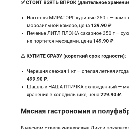
✅ СТОИТ ВЗЯТЬ ВПРОК (длительное хранение
Наггетсы МИРАТОРГ куриные 250 г — замор
морозильной камере, цена
139.90 ₽
.
Печенье ЛИТЛ ПЛЭЖА сахарное 350 г — сух
не портится месяцами, цена
149.90 ₽
.
⚠️ КУПИТЕ СРАЗУ (короткий срок годности):
Черешня свежая 1 кг — спелая летняя ягода
499.90 ₽
.
Шашлык НАША ПТИЧКА охлажденный — мясо
хранения в холодильнике, цена
229.90 ₽
.
Мясная гастрономия и полуфаб
В мясном отделе универсама Дикси покупател