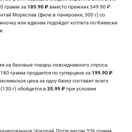
10 грамм за
189.90 ₽
вместо прежних 349.90 ₽
.
тай Мореслав (филе в панировке, 300 г) со
диночку или вдвоем подойдет котлета по-Киевски
я
.
и на базовые товары повседневного спроса.
180 грамм продается по суперцене за
199.90 ₽
.
ксеевское цена за одну банку составит всего
(130 г) обойдется в
35.99 ₽
при условии
глазированное Чокопай Лотте весом 336 грамм