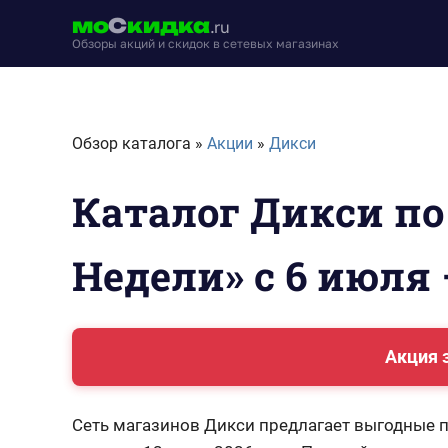
Перейти
мо
С
кидка
.ru
к
Обзоры акций и скидок в сетевых магазинах
содержимому
moskidka.ru
Обзор каталога »
Акции
»
Дикси
Каталог Дикси по
Недели» с 6 июля 
Акция 
Сеть магазинов Дикси предлагает выгодные п