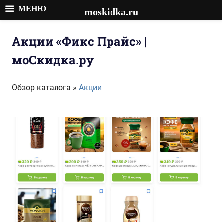
МЕНЮ
moskidka.ru
Перейти
к
Акции «Фикс Прайс» |
содержимому
моСкидка.ру
Обзор каталога »
Акции