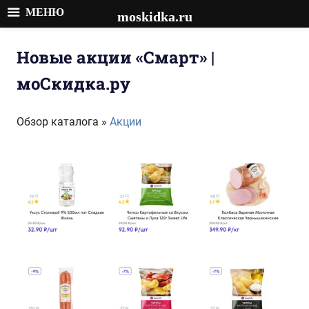
МЕНЮ
moskidka.ru
Перейти
к
Новые акции «Смарт» |
содержимому
моСкидка.ру
Обзор каталога »
Акции