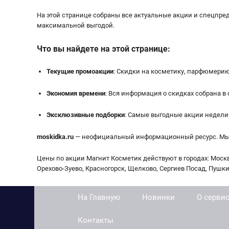
На этой странице собраны все актуальные акции и спецпр
максимальной выгодой.
Что вы найдете на этой странице:
Текущие промоакции
: Скидки на косметику, парфюмерию
Экономия времени
: Вся информация о скидках собрана в 
Эксклюзивные подборки
: Самые выгодные акции недели 
moskidka.ru
— неофициальный информационный ресурс. Мы не
Цены по акции Магнит Косметик действуют в городах: Моск
Орехово-Зуево, Красногорск, Щелково, Сергиев Посад, Пушк
На Главную
Новинки
О серви
Контакты