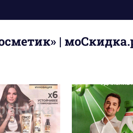
сметик» | моСкидка.