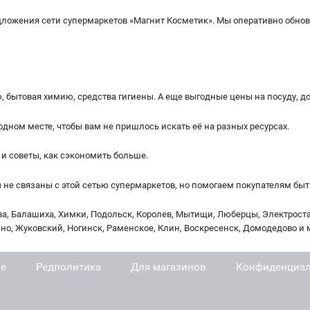
едложения сети супермаркетов «Магнит Косметик». Мы оперативно обно
, бытовая химию, средства гигиены. А еще выгодные цены на посуду, 
одном месте, чтобы вам не пришлось искать её на разных ресурсах.
и советы, как сэкономить больше.
 связаны с этой сетью супермаркетов, но помогаем покупателям быт
ва, Балашиха, Химки, Подольск, Королев, Мытищи, Люберцы, Электрост
ино, Жуковский, Ногинск, Раменское, Клин, Воскресенск, Домодедово и 
се
Редполитика
Для магазинов
Конфиденциал