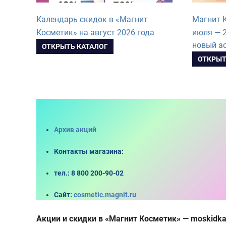
Календарь скидок в «Магнит
Магнит К
Косметик» на август 2026 года
июля — 2
новый а
ОТКРЫТЬ КАТАЛОГ
ОТКРЫТ
Архив акций
Контакты магазина
:
тел.:
8 800 200-90-02
Сайт:
cosmetic.magnit.ru
Акции и скидки в «Магнит Косметик» — moskidka