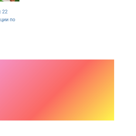
с 22
кции по