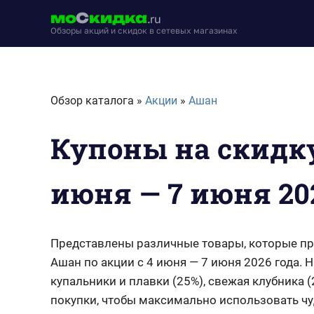
Перейти
мо
С
кидка
.ru
к
Обзоры акций и скидок в сетевых магазинах
содержимому
moskidka.ru
Обзор каталога »
Акции
»
Ашан
Купоны на скидку
июня — 7 июня 20
Представлены различные товары, которые пр
Ашан по акции с 4 июня — 7 июня 2026 года.
купальники и плавки (25%), свежая клубника 
покупки, чтобы максимально использовать чу