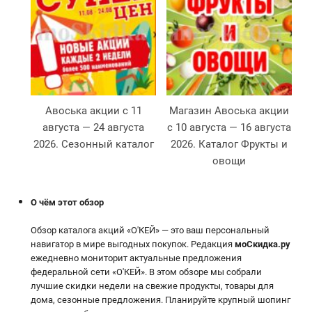
Авоська акции с 11
Магазин Авоська акции
августа — 24 августа
с 10 августа — 16 августа
Л
2026. Сезонный каталог
2026. Каталог Фрукты и
овощи
О чём этот обзор
Обзор каталога акций «О'КЕЙ» — это ваш персональный
навигатор в мире выгодных покупок. Редакция
моСкидка.ру
ежедневно мониторит актуальные предложения
федеральной сети «О'КЕЙ». В этом обзоре мы собрали
лучшие скидки недели на свежие продукты, товары для
дома, сезонные предложения. Планируйте крупный шопинг