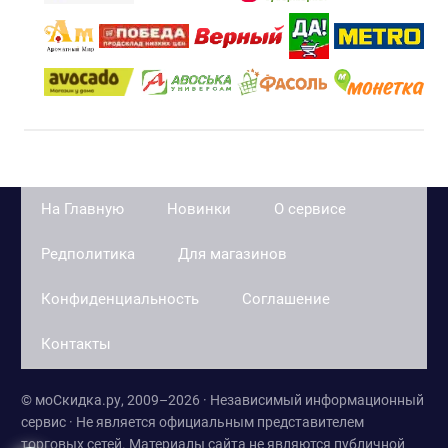
На Главную
Новинки
О сервисе
Редполитика
Для магазинов
Конфиденциальность
Соглашение
Контакты
© моСкидка.ру, 2009–2026 · Независимый информационный
сервис · Не является официальным представителем
торговых сетей. Материалы сайта не являются публичной