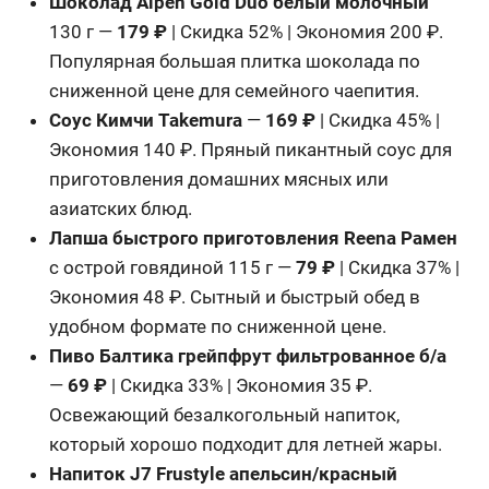
Шоколад Alpen Gold Duo белый молочный
130 г —
179 ₽
| Скидка 52% | Экономия 200 ₽.
Популярная большая плитка шоколада по
сниженной цене для семейного чаепития.
Соус Кимчи Takemura
—
169 ₽
| Скидка 45% |
Экономия 140 ₽. Пряный пикантный соус для
приготовления домашних мясных или
азиатских блюд.
Лапша быстрого приготовления Reena Рамен
с острой говядиной 115 г —
79 ₽
| Скидка 37% |
Экономия 48 ₽. Сытный и быстрый обед в
удобном формате по сниженной цене.
Пиво Балтика грейпфрут фильтрованное б/а
—
69 ₽
| Скидка 33% | Экономия 35 ₽.
Освежающий безалкогольный напиток,
который хорошо подходит для летней жары.
Напиток J7 Frustyle апельсин/красный