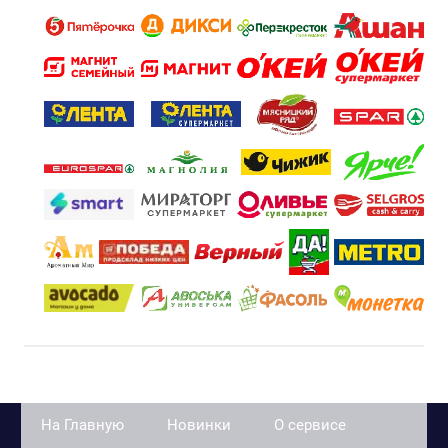
На Главную
Новинки
О сервисе