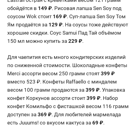
Eastrail острая с креветками весом 121 грамм
обойдётся в
149 ₽
. Рисовая лапша Sen Soy под
соусом Wok стоит
169 ₽
. Суп-лапша Sen Soy Том
Ям продаётся за
129 ₽
. На соусы тоже действуют
хорошие скидки. Соус Samui Пад Тай объёмом
150 мл можно купить за
229 ₽
.
Для чаепития есть много кондитерских изделий
по сниженной стоимости. Шоколадные конфеты
Merci ассорти весом 250 грамм стоят
399 ₽
вместо 523 ₽. Конфеты Raffaello с миндалем
весом 100 грамм продаются за
399 ₽
. Упаковка
конфет Коркунов ассорти стоит
399 ₽
. Набор
конфет Комильфо с фисташкой весом 116 грамм
доступен за
369 ₽
. Для любителей мармелада
есть Juuums! со вкусом кактуса за
69 ₽
.