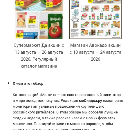
Супермаркет Да акции с
Магазин Авокадо акции
13 августа — 26 августа
с 10 августа — 24 августа
2026. Регулярный
2026
2
каталог магазина
О чём этот обзор
Каталог акций «Магнит» — это ваш персональный навигатор
в мире выгодных покупок. Редакция
моСкидка.ру
ежедневно
мониторит актуальные предложения крупнейшего
российского ритейлера. В этом обзоре мы собрали лучшие
скидки недели, а также рассказываем о новых форматах
магазинов. Планируйте визит в магазин заранее, чтобы
успеть купить товары по специальным ценам.