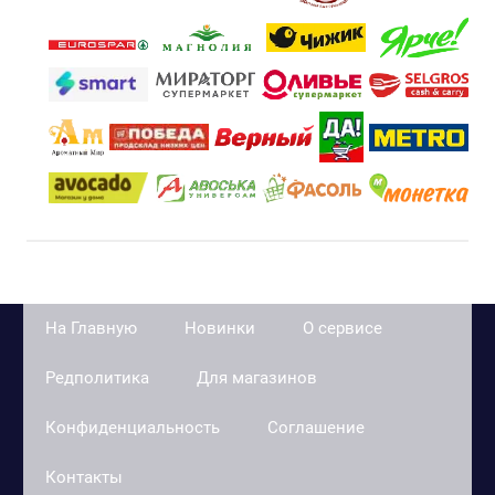
На Главную
Новинки
О сервисе
Редполитика
Для магазинов
Конфиденциальность
Соглашение
Контакты