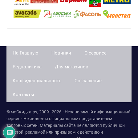
На Главную
Новинки
О сервисе
Редполитика
Для магазинов
Конфиденциальность
Соглашение
Контакты
© моСкидка.ру, 2009–2026 · Независимый информационный
сервис · Не является официальным представителем
торговых сетей. Материалы сайта не являются публичной
офертой, рекламой или призывом к действию и