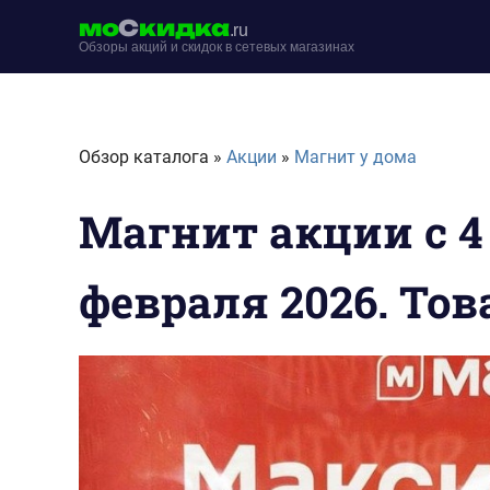
Перейти
мо
С
кидка
.ru
к
Обзоры акций и скидок в сетевых магазинах
содержимому
moskidka.ru
Обзор каталога »
Акции
»
Магнит у дома
Магнит акции с 4
февраля 2026. То