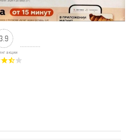
3.9
инг акции