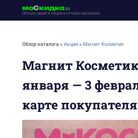
Перейти
мо
С
кидка
.ru
к
Обзоры акций и скидок в сетевых магазинах
содержимому
moskidka.ru
Обзор каталога »
Акции
»
Магнит Косметик
Магнит Косметик 
января — 3 феврал
карте покупателя