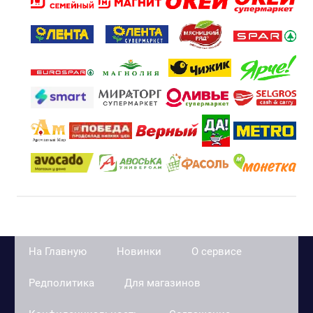
На Главную
Новинки
О сервисе
Редполитика
Для магазинов