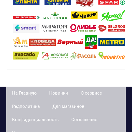
На Главную
Новинки
О сервисе
Редполитика
Для магазинов
Конфиденциальность
Соглашение