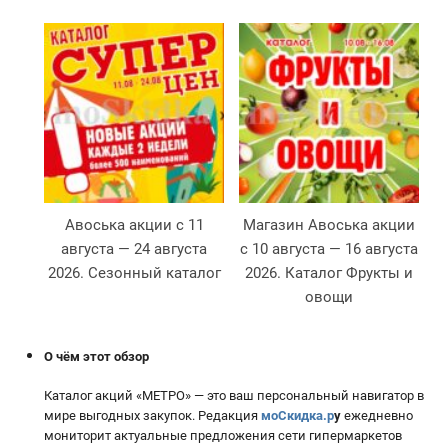
Авоська акции с 11
Магазин Авоська акции
августа — 24 августа
с 10 августа — 16 августа
Л
2026. Сезонный каталог
2026. Каталог Фрукты и
овощи
О чём этот обзор
Каталог акций «МЕТРО» — это ваш персональный навигатор в
мире выгодных закупок. Редакция
моСкидка.р
у
ежедневно
мониторит актуальные предложения сети гипермаркетов