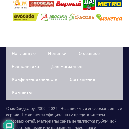
На Главную
Новинки
О сервисе
Редполитика
Для магазинов
Конфиденциальность
Соглашение
Контакты
© моСкидка.ру, 2009–2026 · Независимый информационный
сервис · Не является официальным представителем
торговых сетей. Материалы сайта не являются публичной
офертой, рекламой или призывом к действию и