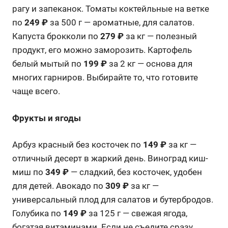
рагу и запеканок. Томаты коктейльные на ветке
по
249 ₽
за 500 г — ароматные, для салатов.
Капуста брокколи по
279 ₽
за кг — полезный
продукт, его можно заморозить. Картофель
белый мытый по
199 ₽
за 2 кг — основа для
многих гарниров. Выбирайте то, что готовите
чаще всего.
Фрукты и ягоды
Арбуз красный без косточек по
149 ₽
за кг —
отличный десерт в жаркий день. Виноград киш-
миш по
349 ₽
— сладкий, без косточек, удобен
для детей. Авокадо по
309 ₽
за кг —
универсальный плод для салатов и бутербродов.
Голубика по
149 ₽
за 125 г — свежая ягода,
богатая витаминами. Если не съедите сразу,