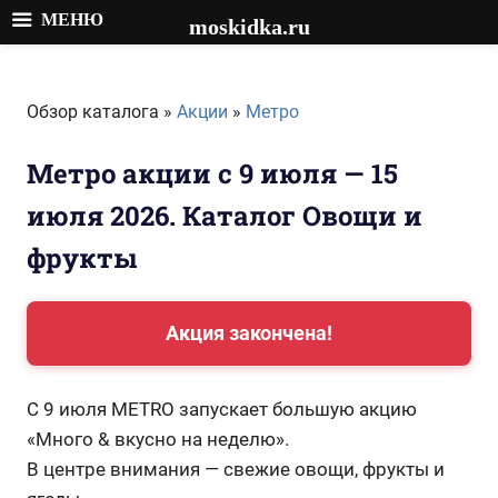
МЕНЮ
moskidka.ru
Перейти
к
Обзор каталога »
Акции
»
Метро
содержимому
Метро акции с 9 июля — 15
июля 2026. Каталог Овощи и
фрукты
Акция закончена!
С 9 июля METRO запускает большую акцию
«Много & вкусно на неделю».
В центре внимания — свежие овощи, фрукты и