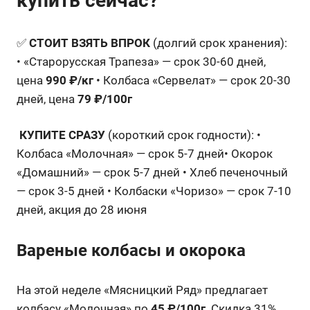
купить сейчас?
✅
СТОИТ ВЗЯТЬ ВПРОК
(долгий срок хранения):
• «Старорусская Трапеза» — срок 30-60 дней,
цена
990 ₽/кг
• Колбаса «Сервелат» — срок 20-30
дней, цена
79 ₽/100г
️
КУПИТЕ СРАЗУ
(короткий срок годности): •
Колбаса «Молочная» — срок 5-7 дней• Окорок
«Домашний» — срок 5-7 дней • Хлеб печеночный
— срок 3-5 дней • Колбаски «Чоризо» — срок 7-10
дней, акция до 28 июня
Вареные колбасы и окорока
На этой неделе «Мясницкий Ряд» предлагает
колбасу «Молочная» по
45 ₽/100г
. Скидка 31%.