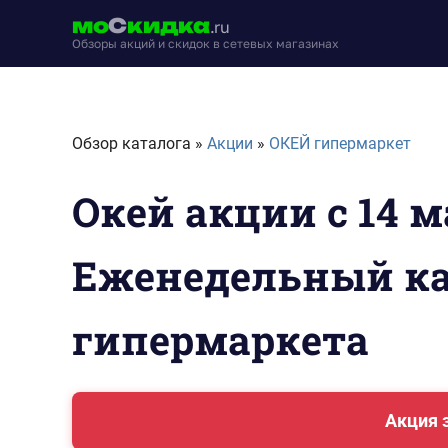
Перейти
мо
С
кидка
.ru
к
Обзоры акций и скидок в сетевых магазинах
содержимому
moskidka.ru
Обзор каталога »
Акции
»
ОКЕЙ гипермаркет
Окей акции с 14 м
Еженедельный ка
гипермаркета
Акция 