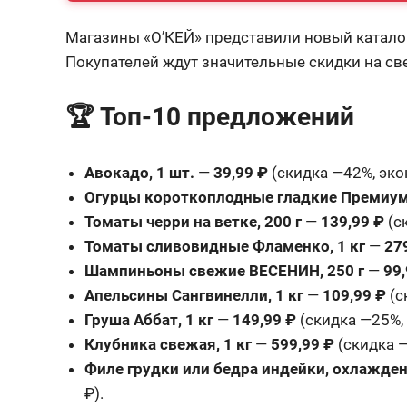
Магазины «О’КЕЙ» представили новый катало
Покупателей ждут значительные скидки на св
🏆 Топ-10 предложений
Авокадо, 1 шт.
—
39,99 ₽
(скидка —42%, эко
Огурцы короткоплодные гладкие Премиум,
Томаты черри на ветке, 200 г
—
139,99 ₽
(с
Томаты сливовидные Фламенко, 1 кг
—
27
Шампиньоны свежие ВЕСЕНИН, 250 г
—
99,
Апельсины Сангвинелли, 1 кг
—
109,99 ₽
(с
Груша Аббат, 1 кг
—
149,99 ₽
(скидка —25%, 
Клубника свежая, 1 кг
—
599,99 ₽
(скидка —
Филе грудки или бедра индейки, охлажденн
₽).